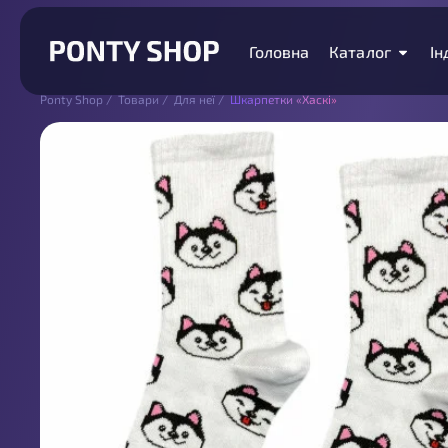
Головна
Каталог
Ін
Ponty Shop
/
Товари
/
Для неї
/
Шкарпетки «Хаскі»