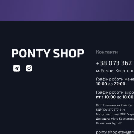
Контакти
+38 073 362 
м. Ромни, Конотопс
Графік роботи мене
10:00
до
22:00
Графік роботи вир
пт
з
10:00
до
18:00
ФОП Степаненко Юлія Русл
ЄДРПОУ 3705701344
Місце реєстрації ФОП “Укра
Донецька, місто Краматорс
Псковська, буд 70”
ponty.shop.etsy@gm