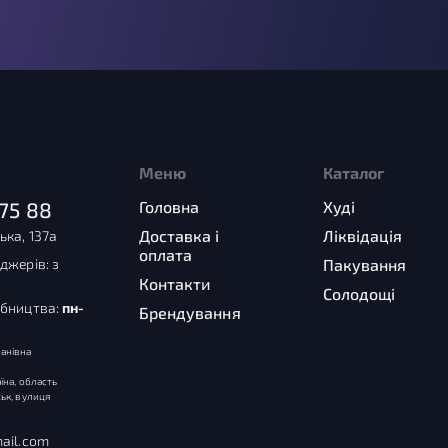
Меню
Каталог
75 88
Головна
Худі
Доставка і
Ліквідація
ька, 137а
оплата
джерів: з
Пакування
Контакти
Солодощі
обництва:
пн-
Брендування
анівна
їна, область
ьк, вулиця
ail.com