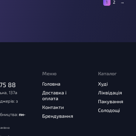
1
2
→
Меню
Каталог
75 88
Головна
Худі
Доставка і
Ліквідація
ька, 137а
оплата
джерів: з
Пакування
Контакти
Солодощі
обництва:
пн-
Брендування
анівна