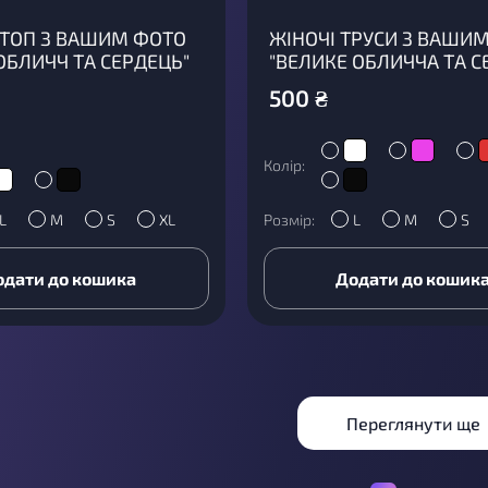
 ТОП З ВАШИМ ФОТО
ЖІНОЧІ ТРУСИ З ВАШИ
ОБЛИЧЧ ТА СЕРДЕЦЬ"
"ВЕЛИКЕ ОБЛИЧЧА ТА С
500
₴
Колір:
L
M
S
XL
Розмір:
L
M
S
одати до кошика
Додати до кошик
Переглянути ще