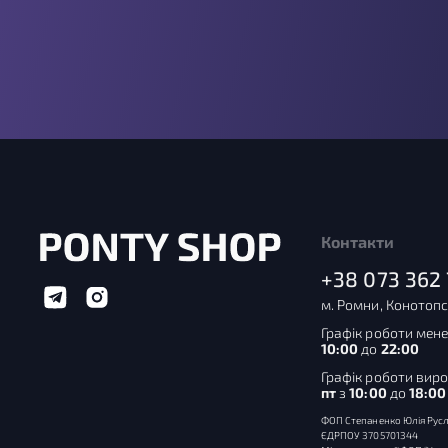
Контакти
+38 073 362 
м. Ромни, Конотопс
Графік роботи мене
10:00
до
22:00
Графік роботи вир
пт
з
10:00
до
18:00
ФОП Степаненко Юлія Русл
ЄДРПОУ 3705701344