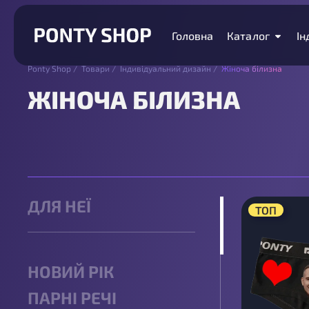
Головна
Каталог
Ін
Ponty Shop
/
Товари
/
Індивідуальний дизайн
/
Жіноча білизна
ЖІНОЧА БІЛИЗНА
ДЛЯ НЕЇ
ТОП
НОВИЙ РІК
ПАРНІ РЕЧІ