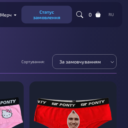
Статус
0
Мерч
RU
замовлення
За замовчуванням
Сортування: