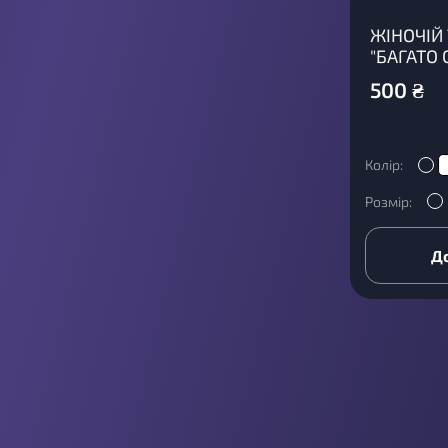
ЖІНОЧІЙ
"БАГАТО 
500
₴
Колір:
Розмір:
Д