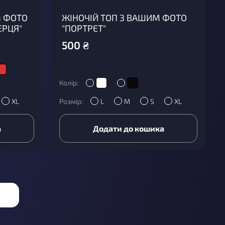
М ФОТО
ЖІНОЧІЙ ТОП З ВАШИМ ФОТО
ЕРЦЯ"
"ПОРТРЕТ"
500
₴
Колір:
XL
Розмір:
L
M
S
XL
а
Додати до кошика