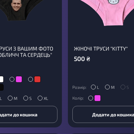
ТРУСИ З ВАШИМ ФОТО
ЖІНОЧІ ТРУСИ "KITTY"
ОБЛИЧЧ ТА СЕРДЕЦЬ"
500
₴
Розмір:
L
M
S
Колір:
L
M
S
XL
одати до кошика
Додати до кошик