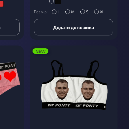
Розмір:
L
M
S
XL
а
Додати до кошика
NEW