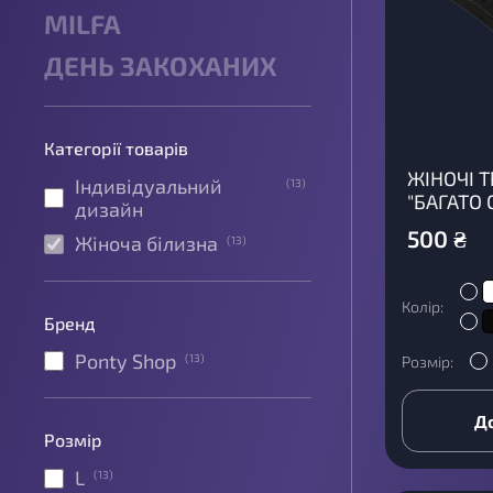
MILFA
ДЕНЬ ЗАКОХАНИХ
Категорії товарів
ЖІНОЧІ 
Індивідуальний
(
13
)
"БАГАТО 
дизайн
500
₴
Жіноча білизна
(
13
)
Колір:
Бренд
Ponty Shop
(
13
)
Розмір:
Д
Розмір
L
(
13
)