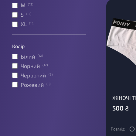
M
(
13
)
S
(
13
)
XL
(
13
)
Колір
Білий
(
12
)
Чорний
(
12
)
Червоний
(
6
)
Рожевий
(
8
)
ЖІНОЧІ Т
500
₴
Розмір: