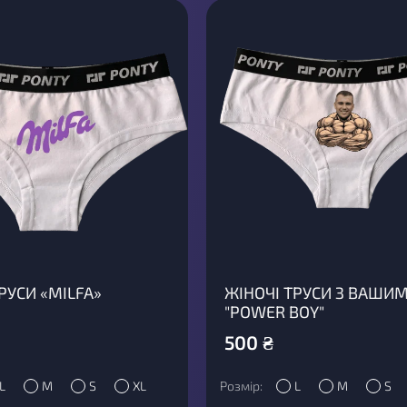
РУСИ «MILFA»
ЖІНОЧІ ТРУСИ З ВАШИ
"POWER BOY"
500
₴
L
M
S
XL
Розмір:
L
M
S