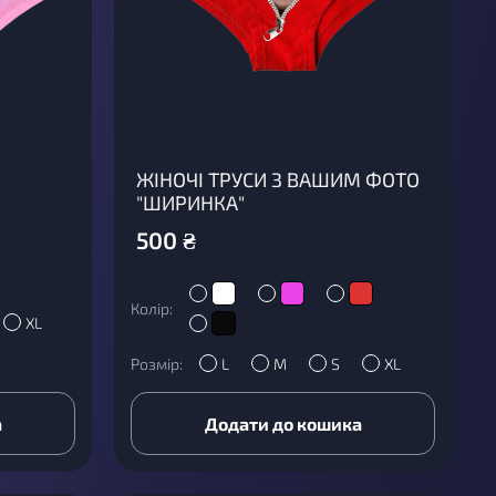
ЖІНОЧІ ТРУСИ З ВАШИМ ФОТО
"ШИРИНКА"
500
₴
Колір:
XL
Розмір:
L
M
S
XL
а
Додати до кошика