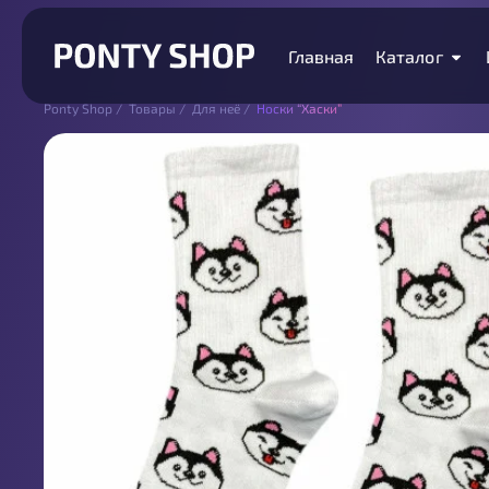
Главная
Каталог
Ponty Shop
/
Товары
/
Для неё
/
Носки “Хаски”