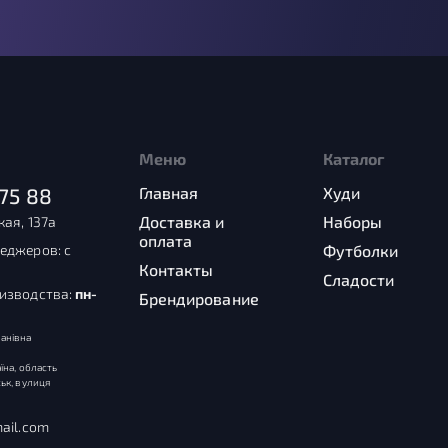
Меню
Каталог
75 88
Главная
Худи
Доставка и
Наборы
кая, 137а
оплата
еджеров: с
Футболки
Контакты
Сладости
оизводства:
пн-
Брендирование
анівна
їна, область
ьк, вулиця
ail.com