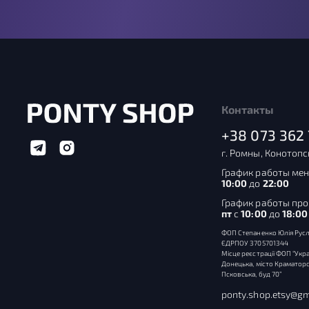
Контакты
+38 073 362 
г. Ромны, Конотопс
График работы мен
10:00
до
22:00
График работы пр
пт
с
10:00
до
18:00
ФОП Степаненко Юлія Русл
ЄДРПОУ 3705701344
Місце реєстрації ФОП “Укра
Донецька, місто Краматорс
Псковська, буд 70”
ponty.shop.etsy@gm