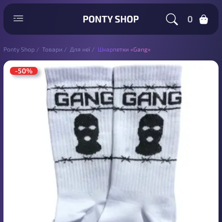
0
Ponty Shop
/
Товари
/
Для неї
/
Шкарпетки «Gang»
-50%