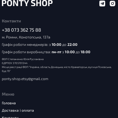
Контакти
+38 073 362 75 88
м. Ромни, Конотопська, 137а
Графік роботи менеджерів: з
10:00
до
22:00
Графік роботи виробництва:
пн-пт
з
10:00
до
18:00
ФОП Степаненко Юлія Русланівна
ЄДРПОУ 3705701344
Місце реєстрації ФОП “Україна, область Донецька, місто Краматорськ, вулиця Псковська,
буд 70”
ponty.shop.etsy@gmail.com
Меню
Головна
Доставка і оплата
Контакти