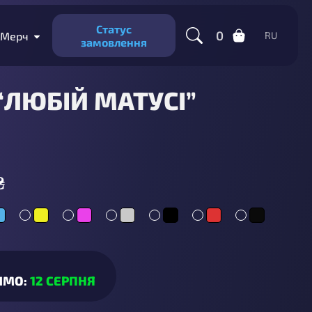
Статус
0
Мерч
RU
замовлення
“ЛЮБІЙ МАТУСІ”
₴
ИМО:
12 СЕРПНЯ