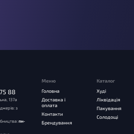
Меню
Каталог
75 88
Головна
Худі
Доставка і
Ліквідація
ька, 137а
оплата
джерів: з
Пакування
Контакти
Солодощі
обництва:
пн-
Брендування