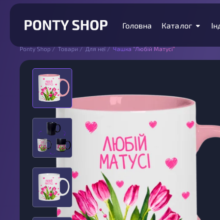
Головна
Каталог
Ін
Ponty Shop
/
Товари
/
Для неї
/
Чашка “Любій Матусі”