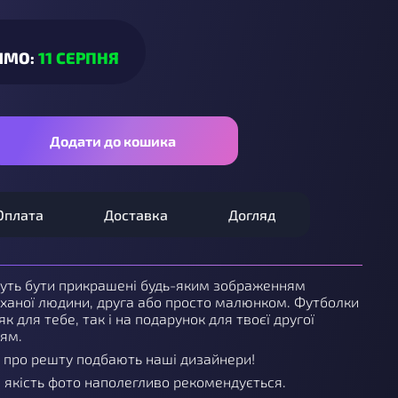
ИМО:
11 СЕРПНЯ
Додати до кошика
Оплата
Доставка
Догляд
уть бути прикрашені будь-яким зображенням
ханої людини, друга або просто малюнком. Футболки
як для тебе, так і на подарунок для твоєї другої
зям.
 про решту подбають наші дизайнери!
а якість фото наполегливо рекомендується.