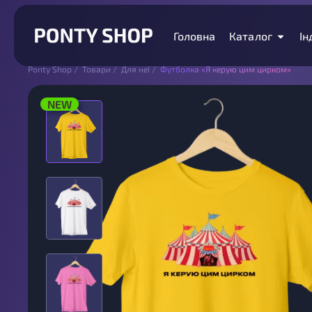
Головна
Каталог
Ін
Ponty Shop
/
Товари
/
Для неї
/
Футболка «Я керую цим цирком»
NEW