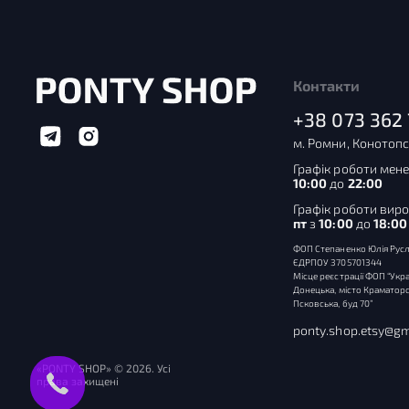
Контакти
+38 073 362 
м. Ромни, Конотопс
Графік роботи мене
10:00
до
22:00
Графік роботи вир
пт
з
10:00
до
18:00
ФОП Степаненко Юлія Русл
ЄДРПОУ 3705701344
Місце реєстрації ФОП “Укра
Донецька, місто Краматорс
Псковська, буд 70”
ponty.shop.etsy@gm
«PONTY SHOP» © 2026. Усі
права захищені