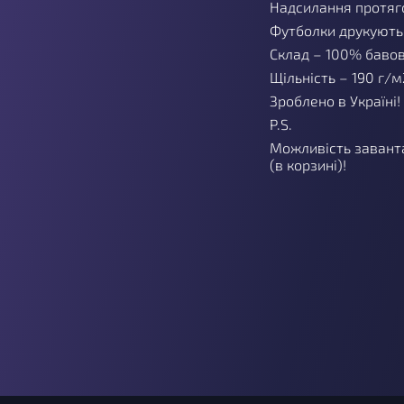
Надсилання протяго
Футболки друкуютьс
Склад – 100% баво
Щільність – 190 г/м
Зроблено в Україні!
P.S.
Можливість завант
(в корзині)!