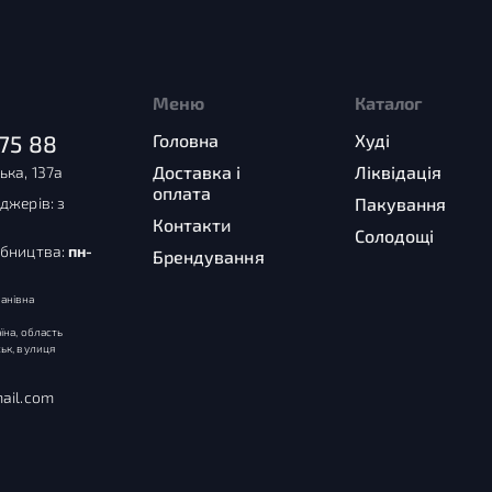
Меню
Каталог
75 88
Головна
Худі
Доставка і
Ліквідація
ька, 137а
оплата
джерів: з
Пакування
Контакти
Солодощі
обництва:
пн-
Брендування
анівна
їна, область
ьк, вулиця
ail.com