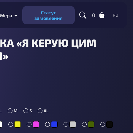
Статус
0
Мерч
RU
замовлення
КА «Я КЕРУЮ ЦИМ
М»
L
M
S
XL