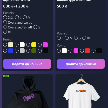
800
₴
–
1,200
₴
500
₴
Розмір:
2XL
L
M
Oversized Large
Oversized Small
S
XL
Розмір:
L
M
S
XL
Колір:
Колір:
Додати до кошика
Додати до кошика
NEW