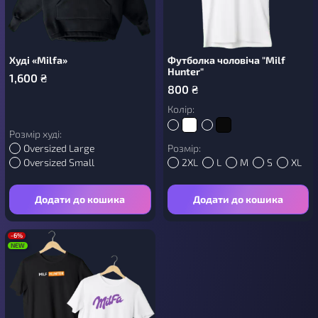
Худі «Milfa»
Футболка чоловіча "Milf
Hunter"
1,600
₴
800
₴
Колір:
Розмір худі:
Oversized Large
Розмір:
Oversized Small
2XL
L
M
S
XL
Додати до кошика
Додати до кошика
-6%
NEW