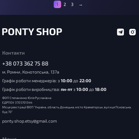
1
2
3
→
Контакти
+38 073 362 75 88
м. Ромни, Конотопська, 137а
Графік роботи менеджерів: з
10:00
до
22:00
Графік роботи виробництва:
пн-пт
з
10:00
до
18:00
ФОП Степаненко Юлія Русланівна
ЄДРПОУ 3705701344
Місце реєстрації ФОП “Україна, область Донецька, місто Краматорськ, вулиця Псковська,
буд 70”
ponty.shop.etsy@gmail.com
Меню