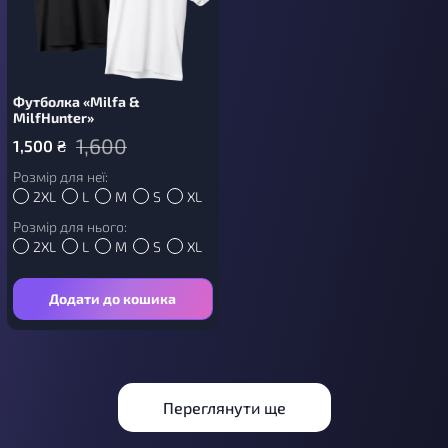
Футболка «Milfa &
MilfHunter»
1,600
1,500
₴
Розмір для неї:
2XL
L
M
S
XL
Розмір для нього:
2XL
L
M
S
XL
Додати до кошика
Переглянути ще