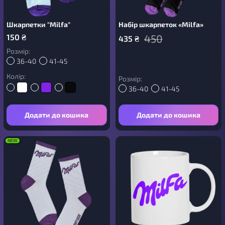
Шкарпетки "Milfa"
Набір шкарпеток «Milfa»
150
₴
450
435
₴
Розмір:
36-40
41-45
Колір:
Розмір:
36-40
41-45
Додати до кошика
Додати до кошика
NEW