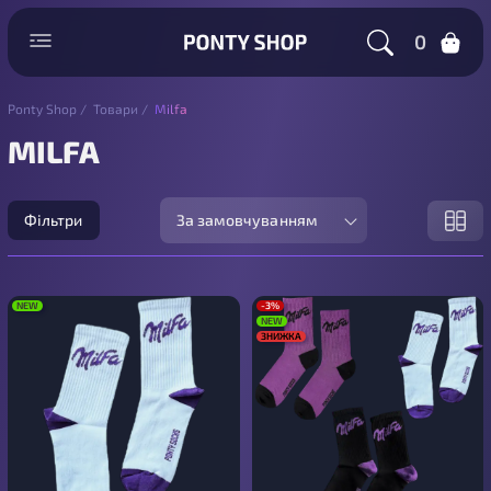
0
Ponty Shop
/
Товари
/
Milfa
MILFA
Фільтри
За замовчуванням
NEW
-3%
NEW
ЗНИЖКА