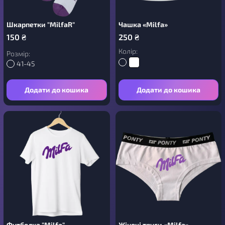
Шкарпетки "MilfaR"
Чашка «Milfa»
150
₴
250
₴
Колір:
Розмір:
41-45
Додати до кошика
Додати до кошика
Футболка "Milfa"
Жіночі труси «Milfa»