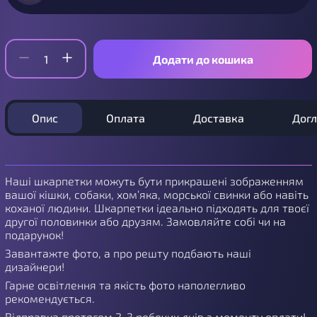
Додати до кошика
Опис
Оплата
Доставка
Дог
Наші шкарпетки можуть бути прикрашені зображенням
вашої кішки, собаки, хом’яка, морської свинки або навіть
коханої людини. Шкарпетки ідеально підходять для твоєї
другої половинки або друзям. Замовляйте собі чи на
подарунок!
Завантажте фото, а про решту подбають наші
дизайнери!
Гарне освітлення та якість фото наполегливо
рекомендується.
Відправка протягом 2-3 робочих днів з моменту оплати!