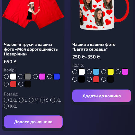
Чоловічі труси з вашим
Чашка з вашим фото
фото «Моя дорогоцінність
"Багато сердець"
Новорічна»
250
₴
–
350
₴
650
₴
Колір:
Колір:
Розмір:
Додати до кошика
3XL
L
M
S
XL
XXL
Додати до кошика