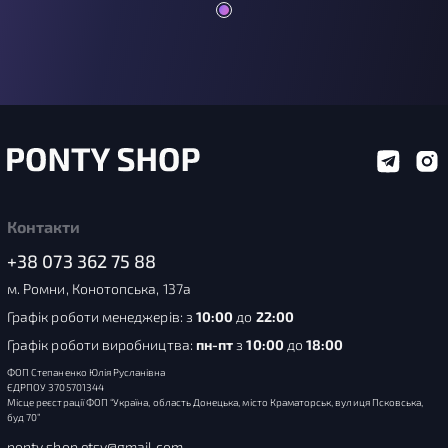
Контакти
+38 073 362 75 88
м. Ромни, Конотопська, 137а
Графік роботи менеджерів: з
10:00
до
22:00
Графік роботи виробництва:
пн-пт
з
10:00
до
18:00
ФОП Степаненко Юлія Русланівна
ЄДРПОУ 3705701344
Місце реєстрації ФОП “Україна, область Донецька, місто Краматорськ, вулиця Псковська,
буд 70”
ponty.shop.etsy@gmail.com