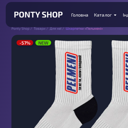
Головна
Каталог
Ін
Ponty Shop
/
Товари
/
Для неї
/
Шкарпетки «Пельмені»
-57%
NEW