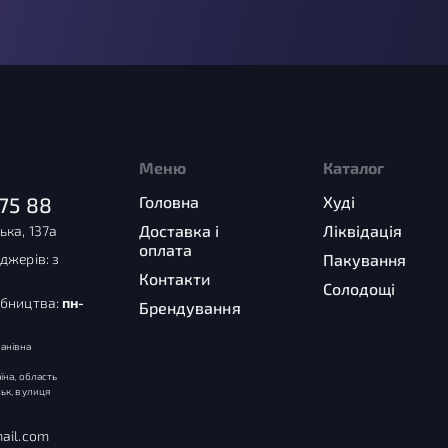
Меню
Каталог
75 88
Головна
Худі
Доставка і
Ліквідація
ька, 137а
оплата
джерів: з
Пакування
Контакти
Солодощі
обництва:
пн-
Брендування
анівна
їна, область
ьк, вулиця
ail.com