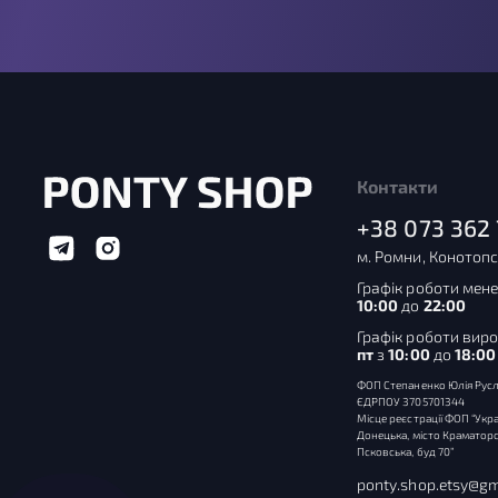
Контакти
+38 073 362 
м. Ромни, Конотопс
Графік роботи мене
10:00
до
22:00
Графік роботи вир
пт
з
10:00
до
18:00
ФОП Степаненко Юлія Русл
ЄДРПОУ 3705701344
Місце реєстрації ФОП “Укра
Донецька, місто Краматорс
Псковська, буд 70”
ponty.shop.etsy@gm