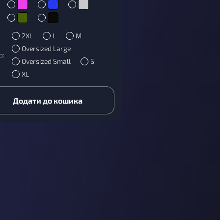
2XL
L
M
Oversized Large
р:
Oversized Small
S
XL
Додати до кошика