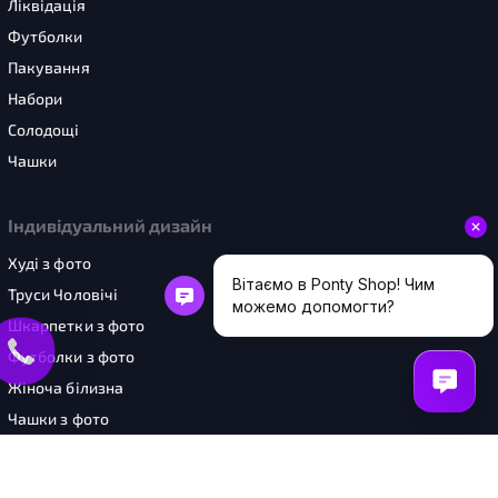
Ліквідація
Футболки
Пакування
Набори
Солодощі
Чашки
Індивідуальний дизайн
Худі з фото
Труси Чоловічі
Шкарпетки з фото
Футболки з фото
Жіноча білизна
Чашки з фото
Шопери з фото
Картини