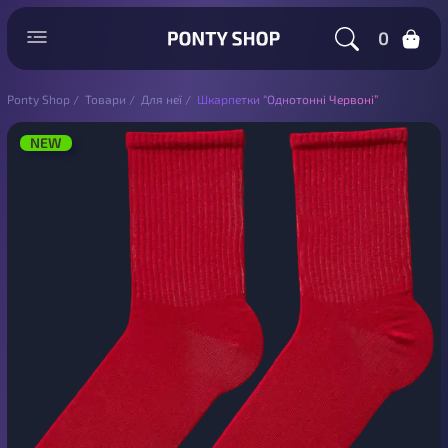
0
Ponty Shop
/
Товари
/
Для неї
/
Шкарпетки “Однотонні Червоні”
NEW