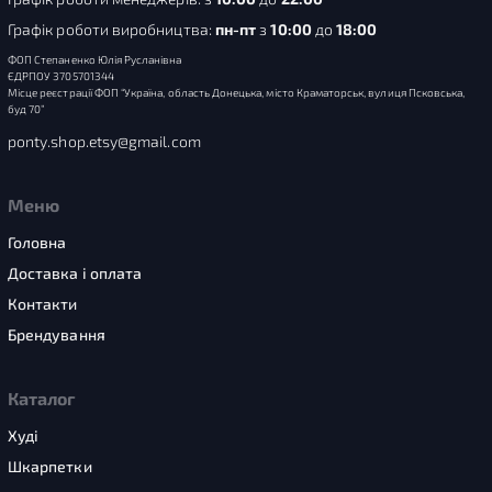
Графік роботи виробництва:
пн-пт
з
10:00
до
18:00
ФОП Степаненко Юлія Русланівна
ЄДРПОУ 3705701344
Місце реєстрації ФОП “Україна, область Донецька, місто Краматорськ, вулиця Псковська,
буд 70”
ponty.shop.etsy@gmail.com
Меню
Головна
Доставка і оплата
Контакти
Брендування
Каталог
Худі
Шкарпетки