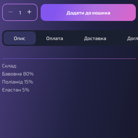
Додати до кошика
Опис
Оплата
Доставка
Дог
Склад:
Бавовна 80%
Поліамід 15%
Еластан 5%