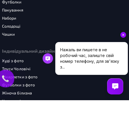
Футболки
Пакування
Набори
Солодощі
Чашки
Індивідуальний дизайн
Худі з фото
Труси Чоловічі
Шкарпетки з фото
Футболки з фото
Жіноча білизна
Чашки з фото
Шопери з фото
Картини