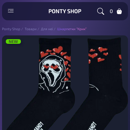
0
Ponty Shop
/
Товари
/
Для неї
/
Шкарпетки “Крик”
NEW