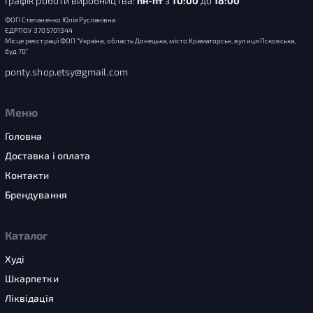
Графік роботи виробництва:
пн-пт
з
10:00
до
18:00
ФОП Степаненко Юлія Русланівна
ЄДРПОУ 3705701344
Місце реєстрації ФОП “Україна, область Донецька, місто Краматорськ, вулиця Псковська,
буд 70”
ponty.shop.etsy@gmail.com
Меню
Головна
Доставка і оплата
Контакти
Брендування
Каталог
Худі
Шкарпетки
Ліквідація