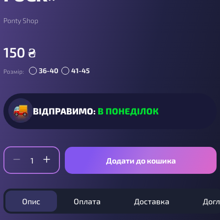
Ponty Shop
150
₴
36-40
41-45
Розмір:
ВІДПРАВИМО:
В ПОНЕДІЛОК
Додати до кошика
Опис
Оплата
Доставка
Дог