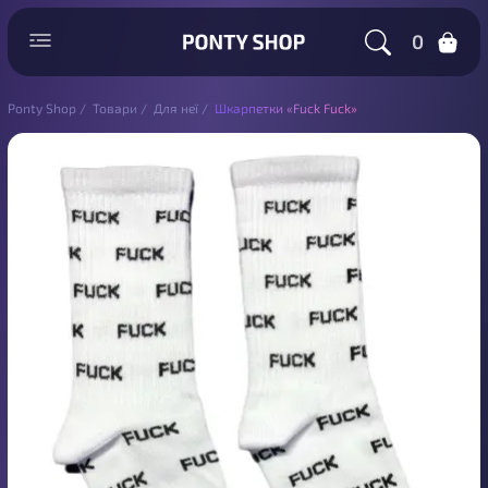
0
Ponty Shop
/
Товари
/
Для неї
/
Шкарпетки «Fuck Fuck»