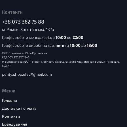
Контакти
+38 073 362 75 88
м. Ромни, Конотопська, 137а
Графік роботи менеджерів: з
10:00
до
22:00
Графік роботи виробництва:
пн-пт
з
10:00
до
18:00
ФОП Степаненко Юлія Русланівна
ЄДРПОУ 3705701344
Місце реєстрації ФОП “Україна, область Донецька, місто Краматорськ, вулиця Псковська,
буд 70”
ponty.shop.etsy@gmail.com
Меню
Головна
Доставка і оплата
Контакти
Брендування