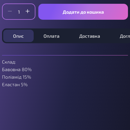
Додати до кошика
Опис
Оплата
Доставка
Дог
Склад:
Бавовна 80%
Поліамід 15%
Еластан 5%