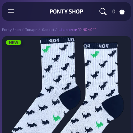
0
Ponty Shop
/
Товари
/
Для неї
/
Шкарпетки “DINO 404”
NEW