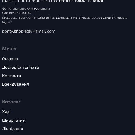
Графік роботи виробництва:
пн-пт
з
10:00
до
18:00
ФОП Степаненко Юлія Русланівна
ЄДРПОУ 3705701344
Місце реєстрації ФОП “Україна, область Донецька, місто Краматорськ, вулиця Псковська,
буд 70”
ponty.shop.etsy@gmail.com
Меню
Головна
Доставка і оплата
Контакти
Брендування
Каталог
Худі
Шкарпетки
Ліквідація