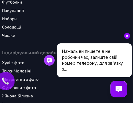
Футболки
Пакування
Набори
Солодощі
Чашки
Індивідуальний дизайн
Худі з фото
Труси Чоловічі
Шкарпетки з фото
Футболки з фото
Жіноча білизна
Чашки з фото
Шопери з фото
Картини