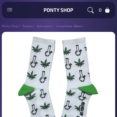
0
Ponty Shop
/
Товари
/
Для нього
/
Шкарпетки «Бонг»