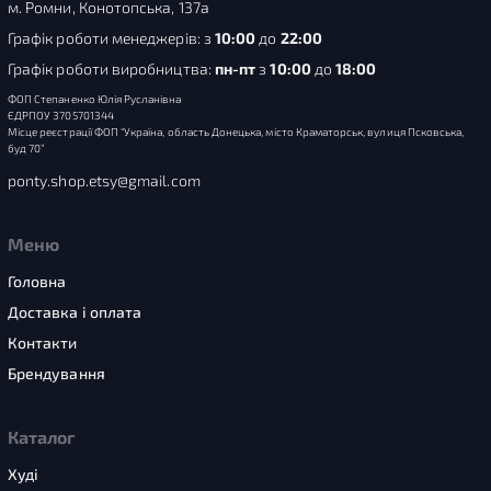
м. Ромни, Конотопська, 137а
Графік роботи менеджерів: з
10:00
до
22:00
Графік роботи виробництва:
пн-пт
з
10:00
до
18:00
ФОП Степаненко Юлія Русланівна
ЄДРПОУ 3705701344
Місце реєстрації ФОП “Україна, область Донецька, місто Краматорськ, вулиця Псковська,
буд 70”
ponty.shop.etsy@gmail.com
Меню
Головна
Доставка і оплата
Контакти
Брендування
Каталог
Худі