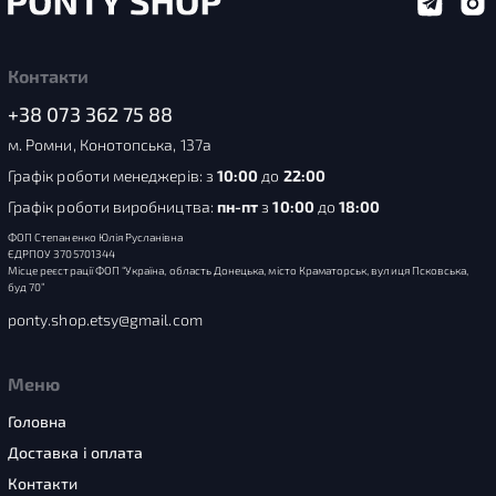
Контакти
+38 073 362 75 88
м. Ромни, Конотопська, 137а
Графік роботи менеджерів: з
10:00
до
22:00
Графік роботи виробництва:
пн-пт
з
10:00
до
18:00
ФОП Степаненко Юлія Русланівна
ЄДРПОУ 3705701344
Місце реєстрації ФОП “Україна, область Донецька, місто Краматорськ, вулиця Псковська,
буд 70”
ponty.shop.etsy@gmail.com
Меню
Головна
Доставка і оплата
Контакти