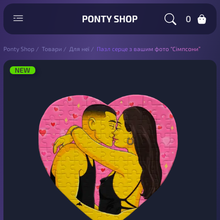
0
Ponty Shop
/
Товари
/
Для неї
/
Пазл серце з вашим фото “Сімпсони”
NEW