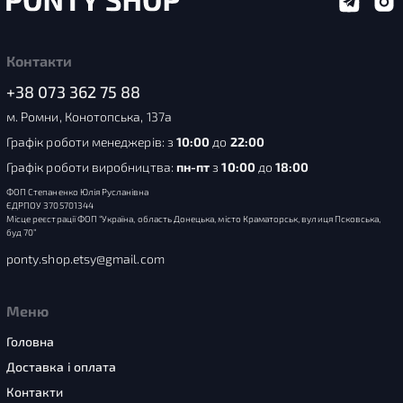
Контакти
+38 073 362 75 88
м. Ромни, Конотопська, 137а
Графік роботи менеджерів: з
10:00
до
22:00
Графік роботи виробництва:
пн-пт
з
10:00
до
18:00
ФОП Степаненко Юлія Русланівна
ЄДРПОУ 3705701344
Місце реєстрації ФОП “Україна, область Донецька, місто Краматорськ, вулиця Псковська,
буд 70”
ponty.shop.etsy@gmail.com
Меню
Головна
Доставка і оплата
Контакти