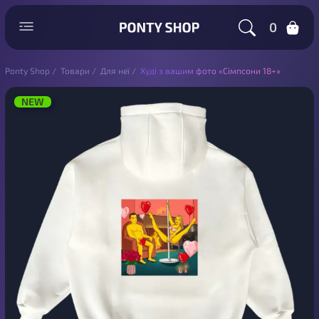
0
Ponty Shop
/
Товари
/
Для неї
/
Худі з вашим фото «Сімпсони 18+»
NEW