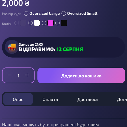
2,000
₴
Oversized Large
Oversized Small
Розмір худі:
Колір:
Замов до 21:00
ВІДПРАВИМО:
12 СЕРПНЯ
Додати до кошика
Опис
Оплата
Доставка
Дог
Наші худі можуть бути прикрашені будь-яким