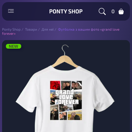
0
Ponty Shop
/
Товари
/
Для неї
/
Футболка з вашим фото «grand love
forever»
NEW