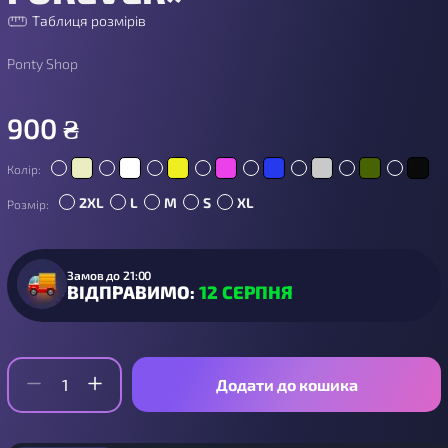
Таблиця розмірів
Ponty Shop
900
₴
Колір:
2XL
L
M
S
XL
Розмір:
Замов до 21:00
ВІДПРАВИМО:
12 СЕРПНЯ
Додати до кошика