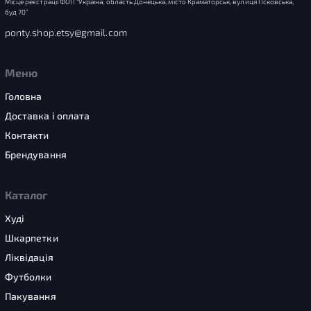
Місце реєстрації ФОП “Україна, область Донецька, місто Краматорськ, вулиця Псковська,
буд 70”
ponty.shop.etsy@gmail.com
Меню
Головна
Доставка і оплата
Контакти
Брендування
Каталог
Худі
Шкарпетки
Ліквідація
Футболки
Пакування