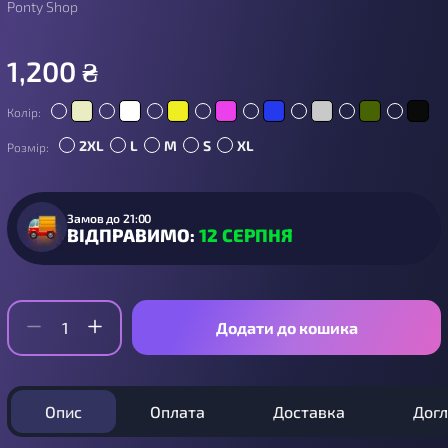
Ponty Shop
1,200
₴
Колір:
2XL
L
M
S
XL
Розмір:
Замов до 21:00
ВІДПРАВИМО:
12 СЕРПНЯ
Додати до кошика
Опис
Оплата
Доставка
Дог