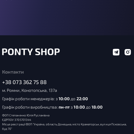
Контакти
+38 073 362 75 88
м. Ромни, Конотопська, 137а
Графік роботи менеджерів: з
10:00
до
22:00
Графік роботи виробництва:
пн-пт
з
10:00
до
18:00
ФОП Степаненко Юлія Русланівна
ЄДРПОУ 3705701344
Місце реєстрації ФОП “Україна, область Донецька, місто Краматорськ, вулиця Псковська,
буд 70”