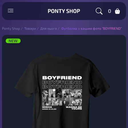
0
Ponty Shop
/
Товари
/
Для нього
/
Футболка з вашим фото “BOYFRIEND”
NEW