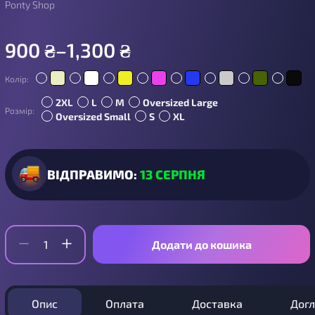
Ponty Shop
900
₴
–
1,300
₴
Колір:
2XL
L
M
Oversized Large
Розмір:
Oversized Small
S
XL
ВІДПРАВИМО:
13 СЕРПНЯ
Додати до кошика
Опис
Оплата
Доставка
Дог