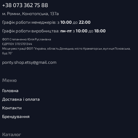
+38 073 362 75 88
м. Ромни, Конотопська, 137а
Графік роботи менеджерів: з
10:00
до
22:00
Графік роботи виробництва:
пн-пт
з
10:00
до
18:00
ФОП Степаненко Юлія Русланівна
ЄДРПОУ 3705701344
Місце реєстрації ФОП “Україна, область Донецька, місто Краматорськ, вулиця Псковська,
буд 70”
ponty.shop.etsy@gmail.com
Меню
Головна
Доставка і оплата
Контакти
Брендування
Каталог