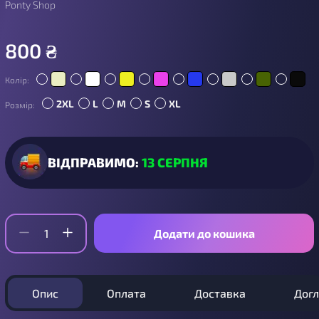
Ponty Shop
800
₴
Колір:
2XL
L
M
S
XL
Розмір:
ВІДПРАВИМО:
13 СЕРПНЯ
Додати до кошика
Опис
Оплата
Доставка
Дог