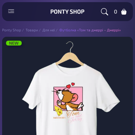
0
Ponty Shop
/
Товари
/
Для неї
/
Футболка «Том та джеррі – Джеррі»
NEW