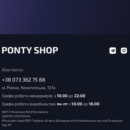
Контакти
+38 073 362 75 88
м. Ромни, Конотопська, 137а
Графік роботи менеджерів: з
10:00
до
22:00
Графік роботи виробництва:
пн-пт
з
10:00
до
18:00
ФОП Степаненко Юлія Русланівна
ЄДРПОУ 3705701344
Місце реєстрації ФОП “Україна, область Донецька, місто Краматорськ, вулиця Псковська,
буд 70”