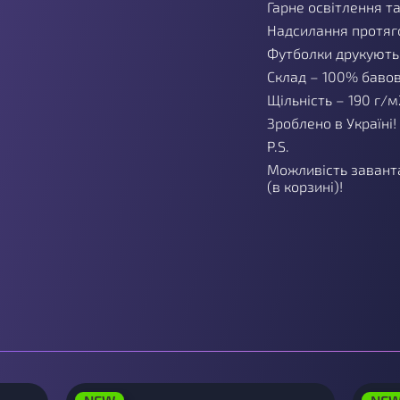
Гарне освітлення т
Надсилання протяго
Футболки друкуютьс
Склад – 100% баво
Щільність – 190 г/м
Зроблено в Україні!
P.S.
Можливість завант
(в корзині)!