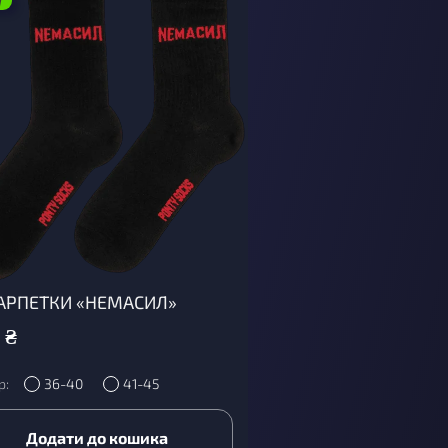
W
РПЕТКИ «НЕМАСИЛ»
₴
р:
36-40
41-45
Додати до кошика