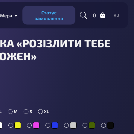
Статус
0
Мерч
RU
замовлення
КА «РОЗІЗЛИТИ ТЕБЕ
ОЖЕН»
L
M
S
XL