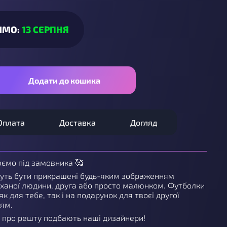
ИМО:
13 СЕРПНЯ
Додати до кошика
Оплата
Доставка
Догляд
юємо під замовника 🥰
уть бути прикрашені будь-яким зображенням
ханої людини, друга або просто малюнком. Футболки
як для тебе, так і на подарунок для твоєї другої
зям.
 про решту подбають наші дизайнери!