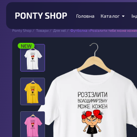
Головна
Каталог
Ін
Ponty Shop
/
Товари
/
Для неї
/
Футболка «Розізлити тебе може коже
NEW