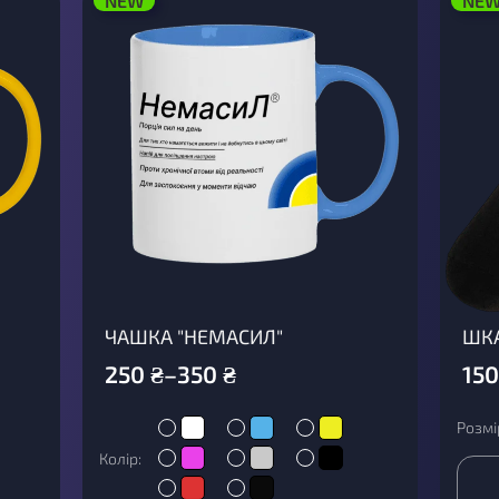
NEW
NE
ЧАШКА "НЕМАСИЛ"
ШКА
250
₴
–
350
₴
150
Розмі
Колір: