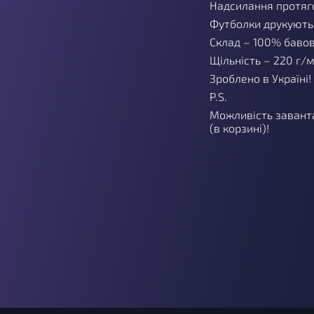
Надсилання протяго
Футболки друкуютьс
Склад – 100% баво
Щільність – 220 г/м
Зроблено в Україні!
P.S.
Можливість завант
(в корзині)!