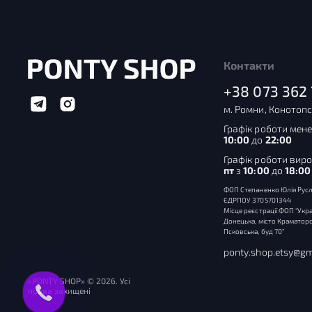
Контакти
+38 073 362 
м. Ромни, Конотопс
Графік роботи мене
10:00
до
22:00
Графік роботи вир
пт
з
10:00
до
18:00
ФОП Степаненко Юлія Русл
ЄДРПОУ 3705701344
Місце реєстрації ФОП “Укра
Донецька, місто Краматорс
Псковська, буд 70”
ponty.shop.etsy@gm
«PONTY SHOP» © 2026. Усі
права захищені