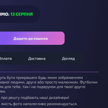
ИМО:
13 СЕРПНЯ
Додати до кошика
Оплата
Доставка
Догляд
уть бути прикрашені будь-яким зображенням
ханої людини, друга або просто малюнком. Футболки
як для тебе, так і на подарунок для твоєї другої
зям.
 про решту подбають наші дизайнери!
а якість фото наполегливо рекомендується.