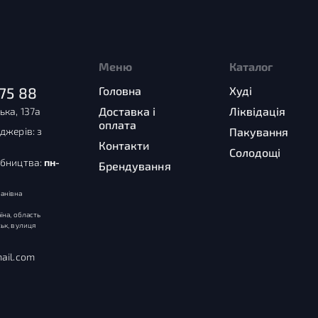
Меню
Каталог
75 88
Головна
Худі
Доставка і
Ліквідація
ька, 137а
оплата
джерів: з
Пакування
Контакти
Солодощі
обництва:
пн-
Брендування
анівна
їна, область
ьк, вулиця
ail.com