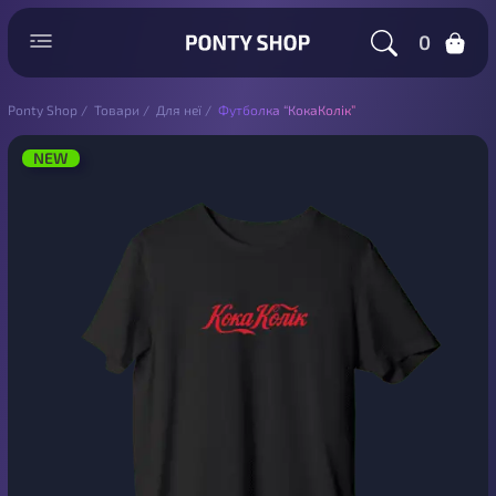
0
Ponty Shop
/
Товари
/
Для неї
/
Футболка “КокаКолік”
NEW