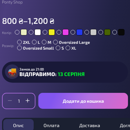
Ponty Shop
800
₴
–
1,200
₴
Колір:
2XL
L
M
Oversized Large
Розмір:
Oversized Small
S
XL
Замов до 21:00
ВІДПРАВИМО:
13 СЕРПНЯ
Додати до кошика
Опис
Оплата
Доставка
Дог