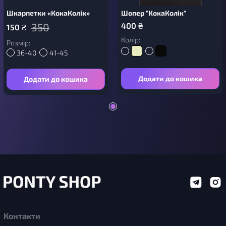
Шкарпетки «КокаКолік»
Шопер "КокаКолік"
350
400
₴
150
₴
Колір:
Розмір:
36-40
41-45
Додати до кошика
Додати до кошика
Контакти