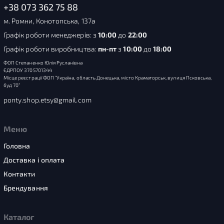
+38 073 362 75 88
м. Ромни, Конотопська, 137а
Графік роботи менеджерів: з
10:00
до
22:00
Графік роботи виробництва:
пн-пт
з
10:00
до
18:00
ФОП Степаненко Юлія Русланівна
ЄДРПОУ 3705701344
Місце реєстрації ФОП “Україна, область Донецька, місто Краматорськ, вулиця Псковська,
буд 70”
ponty.shop.etsy@gmail.com
Меню
Головна
Доставка і оплата
Контакти
Брендування
Каталог