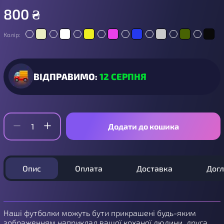
800
₴
Колір:
ВІДПРАВИМО:
12 СЕРПНЯ
Додати до кошика
Опис
Оплата
Доставка
Дог
Наші футболки можуть бути прикрашені будь-яким
зображенням наприклад вашої коханої людини, друга