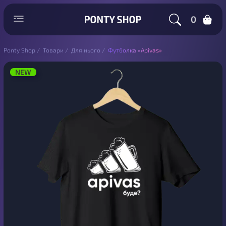
0
Ponty Shop
/
Товари
/
Для нього
/
Футболка «Apivas»
NEW