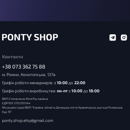
Контакти
+38 073 362 75 88
м. Ромни, Конотопська, 137а
Графік роботи менеджерів: з
10:00
до
22:00
Графік роботи виробництва:
пн-пт
з
10:00
до
18:00
ФОП Степаненко Юлія Русланівна
ЄДРПОУ 3705701344
Місце реєстрації ФОП “Україна, область Донецька, місто Краматорськ, вулиця Псковська,
буд 70”
ponty.shop.etsy@gmail.com