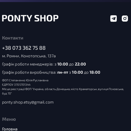
Контакти
+38 073 362 75 88
м. Ромни, Конотопська, 137а
Графік роботи менеджерів: з
10:00
до
22:00
Графік роботи виробництва:
пн-пт
з
10:00
до
18:00
ФОП Степаненко Юлія Русланівна
ЄДРПОУ 3705701344
Місце реєстрації ФОП “Україна, область Донецька, місто Краматорськ, вулиця Псковська,
буд 70”
ponty.shop.etsy@gmail.com
Меню
Головна