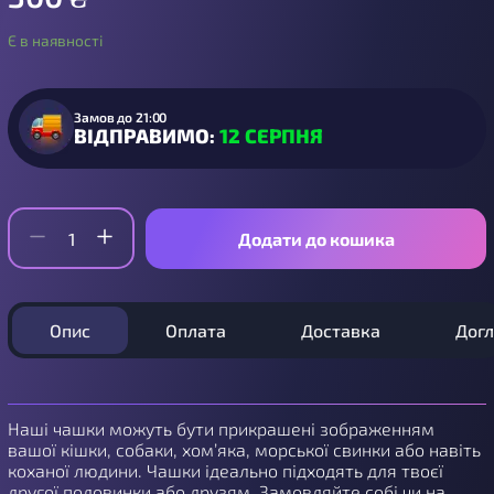
Є в наявності
Замов до 21:00
ВІДПРАВИМО:
12 СЕРПНЯ
Додати до кошика
Опис
Оплата
Доставка
Дог
Наші чашки можуть бути прикрашені зображенням
вашої кішки, собаки, хом’яка, морської свинки або навіть
коханої людини. Чашки ідеально підходять для твоєї
другої половинки або друзям. Замовляйте собі чи на