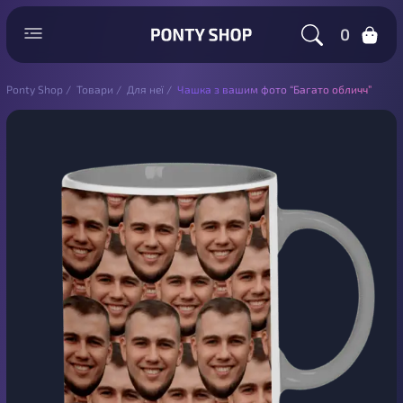
0
Ponty Shop
/
Товари
/
Для неї
/
Чашка з вашим фото “Багато обличч”