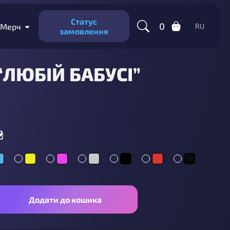
Статус
0
Мерч
RU
замовлення
ЛЮБІЙ БАБУСІ”
₴
Додати до кошика