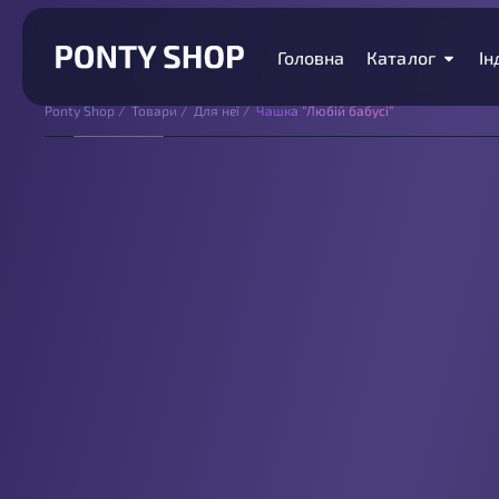
Головна
Каталог
Ін
Ponty Shop
/
Товари
/
Для неї
/
Чашка “Любій бабусі”