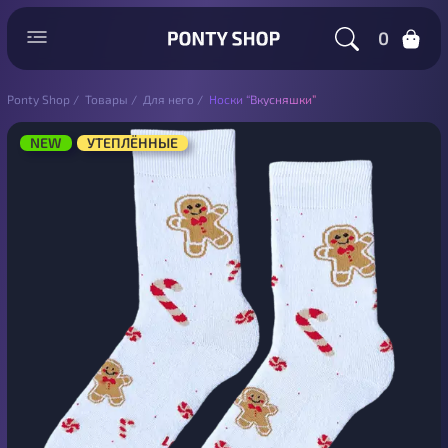
0
Ponty Shop
/
Товары
/
Для него
/
Носки “Вкусняшки”
NEW
УТЕПЛЁННЫЕ