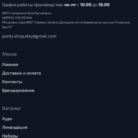
График работы производства:
пн-пт
с
10:00
до
18:00
ФОП Степаненко Юлія Русланівна
ЄДРПОУ 3705701344
Місце реєстрації ФОП “Україна, область Донецька, місто Краматорськ, вулиця Псковська,
буд 70”
ponty.shop.etsy@gmail.com
Меню
Главная
Доставка и оплата
Контакты
Брендирование
Каталог
Худи
Ликвидация
Наборы