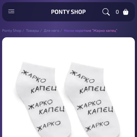
0
Ponty Shop
/
Товары
/
Для него
/
Носки короткие “Жарко капец”