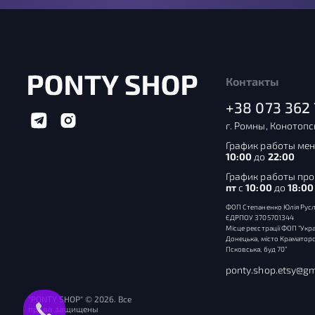
Контакты
+38 073 362 
г. Ромны, Конотопс
График работы мен
10:00
до
22:00
График работы пр
пт
с
10:00
до
18:00
ФОП Степаненко Юлія Русл
ЄДРПОУ 3705701344
Місце реєстрації ФОП “Укра
Донецька, місто Краматорс
Псковська, буд 70”
ponty.shop.etsy@gm
"PONTY SHOP" © 2026. Все
права защищены