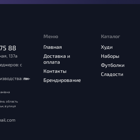
Меню
Каталог
75 88
Главная
Худи
Доставка и
Наборы
кая, 137а
оплата
еджеров: с
Футболки
Контакты
Сладости
оизводства:
пн-
Брендирование
анівна
їна, область
ьк, вулиця
ail.com