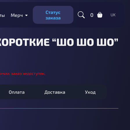
Статус
0
ты
Мерч
UK
заказа
КОРОТКИЕ “ШО ШО ШО”
личии, заказ недоступен.
Оплата
Доставка
Уход