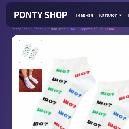
Главная
Каталог
Ponty Shop
/
Товары
/
Для него
/
Носки короткие “Шо шо шо”