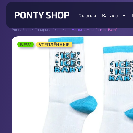
Главная
Каталог
Ponty Shop
/
Товары
/
Для него
/
Носки зимние “Ice Ice Baby”
NEW
УТЕПЛЁННЫЕ