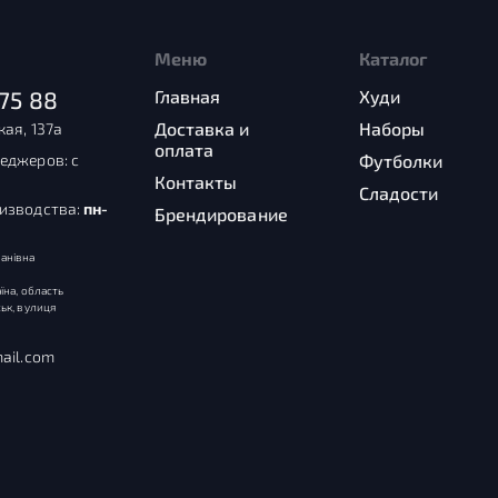
Меню
Каталог
75 88
Главная
Худи
Доставка и
Наборы
кая, 137а
оплата
еджеров: с
Футболки
Контакты
Сладости
оизводства:
пн-
Брендирование
анівна
їна, область
ьк, вулиця
ail.com