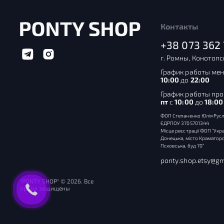
Контакты
+38 073 362 
г. Ромны, Конотопс
График работы мен
10:00
до
22:00
График работы пр
пт
с
10:00
до
18:00
ФОП Степаненко Юлія Русл
ЄДРПОУ 3705701344
Місце реєстрації ФОП “Укра
Донецька, місто Краматорс
Псковська, буд 70”
ponty.shop.etsy@gm
"PONTY SHOP" © 2026. Все
права защищены