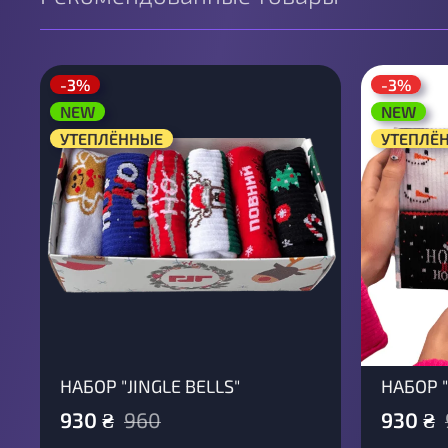
-3%
-3%
NEW
NEW
УТЕПЛЁННЫЕ
УТЕПЛЁ
НАБОР "JINGLE BELLS"
НАБОР 
930
₴
960
930
₴