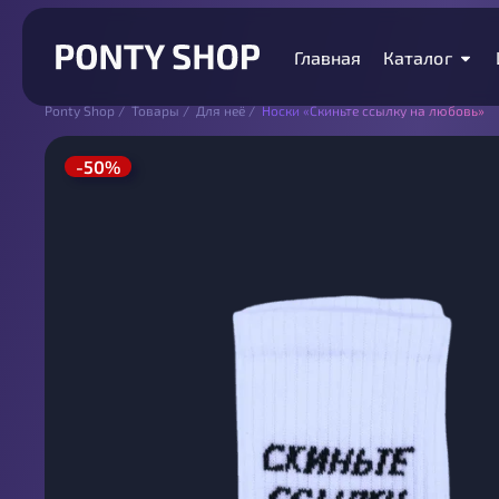
Главная
Каталог
Ponty Shop
/
Товары
/
Для неё
/
Носки «Скиньте ссылку на любовь»
-50%