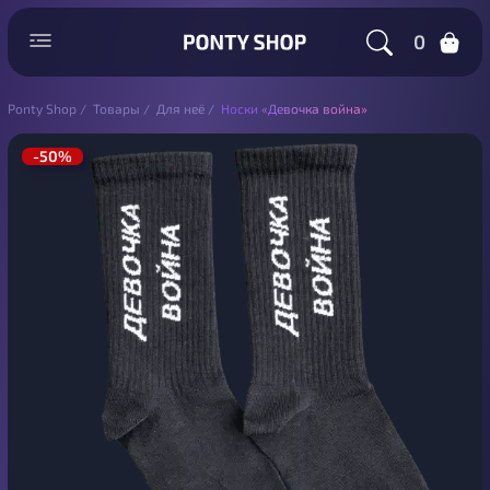
0
Ponty Shop
/
Товары
/
Для неё
/
Носки «Девочка война»
-50%