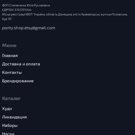
ФОП Степаненко Юлія Русланівна
ЄДРПОУ 3705701344
Місце реєстрації ФОП “Україна, область Донецька, місто Краматорськ, вулиця Псковська,
буд 70”
ponty.shop.etsy@gmail.com
Меню
Главная
Доставка и оплата
Контакты
Брендирование
Каталог
Худи
Ликвидация
Наборы
Носки