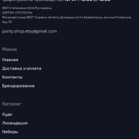
ФОП Степаненко Юлія Русланівна
ЄДРПОУ 3705701344
Місце реєстрації ФОП “Україна, область Донецька, місто Краматорськ, вулиця Псковська,
буд 70”
ponty.shop.etsy@gmail.com
Меню
Главная
Доставка и оплата
Контакты
Брендирование
Каталог
Худи
Ликвидация
Наборы