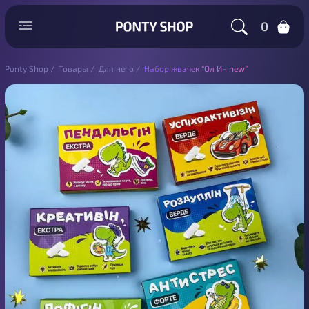
0
Ponty Shop
/
Товары
/
Для него
/
Набор жвачек “Ол Ин new”