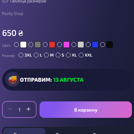
Таблица размеров
Ponty Shop
650
₴
Цвет:
3XL
L
M
S
XL
XXL
Размер:
ОТПРАВИМ:
13 АВГУСТА
В корзину