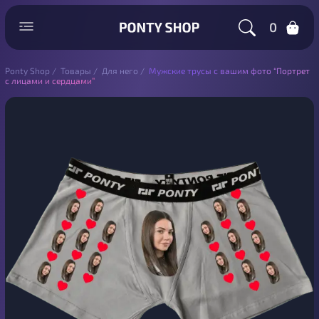
0
Ponty Shop
/
Товары
/
Для него
/
Мужские трусы с вашим фото “Портрет
с лицами и сердцами”