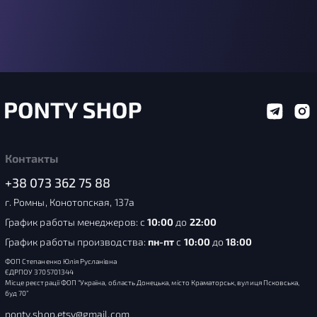
Контакты
+38 073 362 75 88
г. Ромны, Конотопская, 137а
График работы менеджеров: с
10:00
до
22:00
График работы производства:
пн-пт
с
10:00
до
18:00
ФОП Степаненко Юлія Русланівна
ЄДРПОУ 3705701344
Місце реєстрації ФОП “Україна, область Донецька, місто Краматорськ, вулиця Псковська,
буд 70”
ponty.shop.etsy@gmail.com