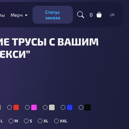
Статус
0
ты
Мерч
UK
заказа
Е ТРУСЫ С ВАШИМ
ЕКСИ”
L
M
S
XL
XXL