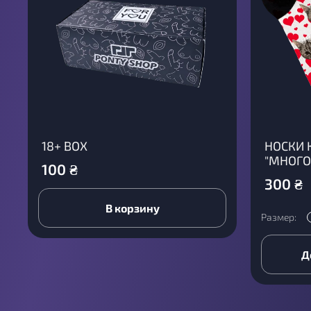
18+ BOX
НОСКИ 
"МНОГО
100
₴
300
₴
В корзину
Размер:
Д