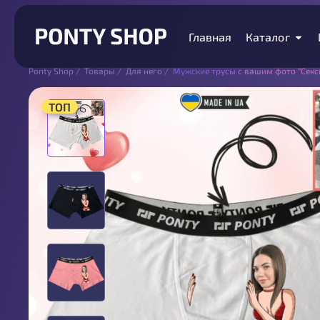
Главная
Каталог
Ponty Shop
/
Товары
/
Для него
/
Мужские трусы с вашим фото “Секс
ТОП