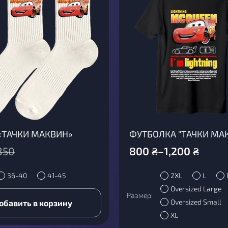
«ТАЧКИ МАКВИН»
ФУТБОЛКА "ТАЧКИ МА
350
800
₴
–
1,200
₴
36-40
41-45
2XL
L
Oversized Large
Размер:
Oversized Small
обавить в корзину
XL