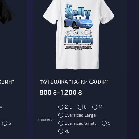
КВИН"
ФУТБОЛКА "ТАЧКИ САЛЛИ"
800
₴
–
1,200
₴
M
2XL
L
M
Oversized Large
Размер:
S
Oversized Small
S
XL