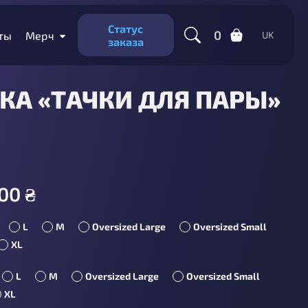
Статус
0
ты
Мерч
UK
заказа
КА «ТАЧКИ ДЛЯ ПАРЫ»
300
₴
L
M
Oversized Large
Oversized Small
XL
L
M
Oversized Large
Oversized Small
XL