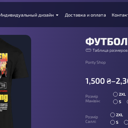
Индивидуальный дизайн
Доставка и оплата
Контак
ФУТБОЛ
Таблица размеров
Ponty Shop
1,500
₴
–
2,
2XL
Розмір
Маківін:
S
2XL
Розмір
Саллі:
S