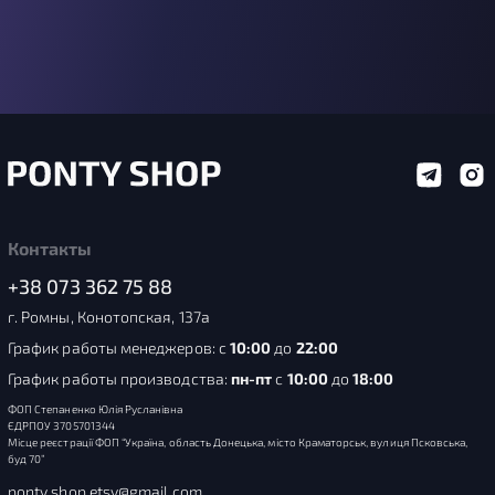
Контакты
+38 073 362 75 88
г. Ромны, Конотопская, 137а
График работы менеджеров: с
10:00
до
22:00
График работы производства:
пн-пт
с
10:00
до
18:00
ФОП Степаненко Юлія Русланівна
ЄДРПОУ 3705701344
Місце реєстрації ФОП “Україна, область Донецька, місто Краматорськ, вулиця Псковська,
буд 70”
ponty.shop.etsy@gmail.com