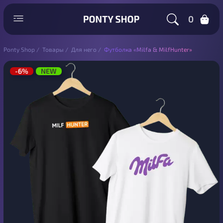
0
Ponty Shop
/
Товары
/
Для него
/
Футболка «Milfa & MilfHunter»
-6%
NEW