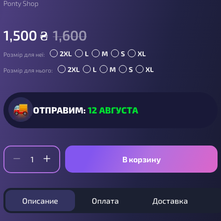
Ponty Shop
1,500
₴
1,600
2XL
L
M
S
XL
Розмір для неї:
2XL
L
M
S
XL
Розмір для нього:
ОТПРАВИМ:
12 АВГУСТА
В корзину
Описание
Оплата
Доставка