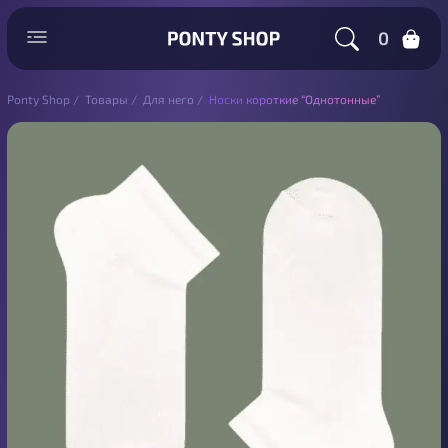
0
Ponty Shop
/
Товары
/
Для него
/
Носки короткие “Однотонные”